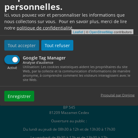
personnelles.
Ici, vous pouvez voir et personnaliser les informations que
nous collectons sur vous. Pour en savoir plus, merci de lire
notre
politique de confidentialité
.
Leaflet
| ©
OpenStreetMap
contributors
Tout accepter
Tout refuser
Google Tag Manager
Analyse d'audience
Utilisation: Les cookies statistiques aident les propriétaires du site
Activé
Web, par la collecte et la communication d'informations de manière
anonyme, à comprendre comment les visiteurs interagissent avec le
site Web.
Propulsé par Orejime
Enregistrer
Hôtel de Ville
1, Place Georges Tournier
BP 545
81209 Mazamet Cedex
Ouverture au public :
Du lundi au jeudi de 08h30 à 12h et de 13h30 à 17h30
Le vendredi de 8h30 à 12h et de 13h30 à 17h