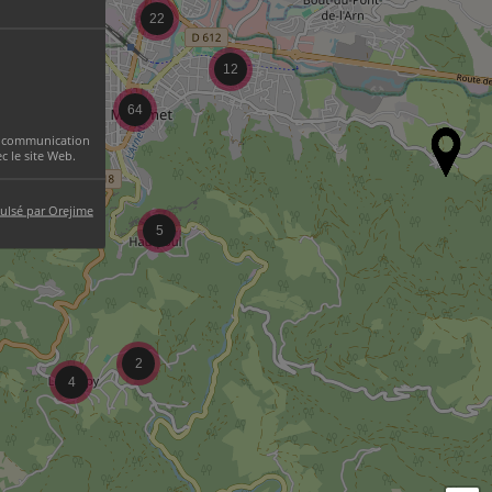
22
12
64
 la communication
 le site Web.
ulsé par Orejime
5
2
4