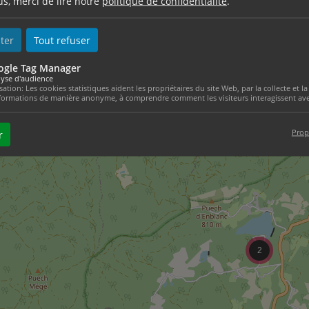
us, merci de lire notre
politique de confidentialité
.
ter
Tout refuser
ogle Tag Manager
yse d'audience
isation: Les cookies statistiques aident les propriétaires du site Web, par la collecte et
formations de manière anonyme, à comprendre comment les visiteurs interagissent avec
Prop
r
2