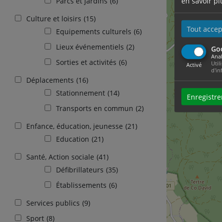
en savoir pl
Parcs et jardins
(6)
Culture et loisirs
(15)
Tout accep
Equipements culturels
(6)
Lieux événementiels
(2)
Go
Anal
Sorties et activités
(6)
Util
Activé
d'in
Déplacements
(16)
Stationnement
(14)
Enregistre
Transports en commun
(2)
Enfance, éducation, jeunesse
(21)
Education
(21)
Santé, Action sociale
(41)
Défibrillateurs
(35)
Établissements
(6)
Services publics
(9)
Sport
(8)