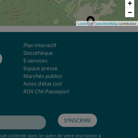
+
−
Leaflet
| ©
OpenStreetMap
contributors
Plan interactif
Docuthèque
E-services
Espace presse
Marchés publics
Actes d'état civil
RDV CNI-Passeport
S'inscrire
oit collectée dans le cadre de votre inscription à