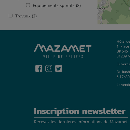
Equipements sportifs
(8)
Travaux
(2)
Hôtel de
1, Plac
BP 545
81209 
Ouvertur
Du lundi
à 17h30
Le vend
Inscription newsletter
Recevez les dernières informations de Mazamet