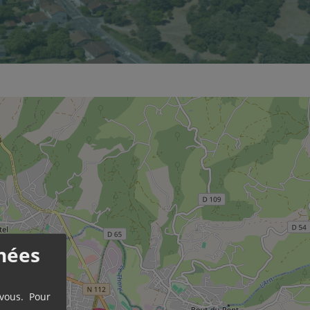
nées
 vous. Pour