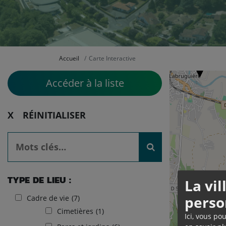
Accueil
Carte Interactive
Accéder à la liste
RÉINITIALISER
TYPE DE LIEU :
La vi
perso
Cadre de vie
(7)
Cimetières
(1)
Ici, vous po