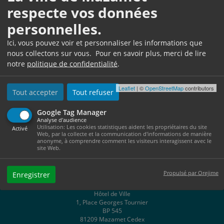
respecte vos données
personnelles.
Ici, vous pouvez voir et personnaliser les informations que
nous collectons sur vous. Pour en savoir plus, merci de lire
notre
politique de confidentialité
.
Leaflet
| ©
OpenStreetMap
contributors
Tout accepter
Tout refuser
Google Tag Manager
Analyse d'audience
Utilisation: Les cookies statistiques aident les propriétaires du site
Activé
Web, par la collecte et la communication d'informations de manière
anonyme, à comprendre comment les visiteurs interagissent avec le
site Web.
Propulsé par Orejime
Enregistrer
Hôtel de Ville
1, Place Georges Tournier
BP 545
81209 Mazamet Cedex