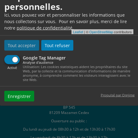
personnelles.
Ici, vous pouvez voir et personnaliser les informations que
nous collectons sur vous. Pour en savoir plus, merci de lire
notre
politique de confidentialité
.
Leaflet
| ©
OpenStreetMap
contributors
Tout accepter
Tout refuser
Google Tag Manager
Analyse d'audience
Utilisation: Les cookies statistiques aident les propriétaires du site
Activé
Web, par la collecte et la communication d'informations de manière
anonyme, à comprendre comment les visiteurs interagissent avec le
site Web.
Propulsé par Orejime
Enregistrer
Hôtel de Ville
1, Place Georges Tournier
BP 545
81209 Mazamet Cedex
Ouverture au public :
Du lundi au jeudi de 08h30 à 12h et de 13h30 à 17h30
Le vendredi de 8h30 à 12h et de 13h30 à 17h