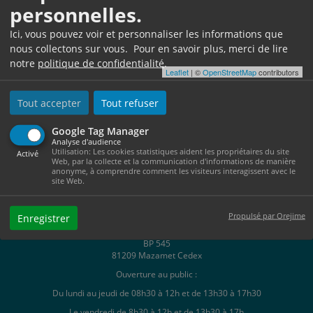
personnelles.
Ici, vous pouvez voir et personnaliser les informations que
nous collectons sur vous. Pour en savoir plus, merci de lire
notre
politique de confidentialité
.
Leaflet
| ©
OpenStreetMap
contributors
Tout accepter
Tout refuser
Google Tag Manager
Analyse d'audience
Utilisation: Les cookies statistiques aident les propriétaires du site
Activé
Web, par la collecte et la communication d'informations de manière
anonyme, à comprendre comment les visiteurs interagissent avec le
site Web.
Propulsé par Orejime
Enregistrer
Hôtel de Ville
1, Place Georges Tournier
BP 545
81209 Mazamet Cedex
Ouverture au public :
Du lundi au jeudi de 08h30 à 12h et de 13h30 à 17h30
Le vendredi de 8h30 à 12h et de 13h30 à 17h