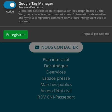
BP 545
Google Tag Manager
81209 Mazamet Cedex
Analyse d'audience
Utilisation: Les cookies statistiques aident les propriétaires du site
Ouverture au public :
Activé
Web, par la collecte et la communication d'informations de manière
anonyme, à comprendre comment les visiteurs interagissent avec le
Du lundi au jeudi de 08h30 à 12h et de 13h30 à 17h30
site Web.
Le vendredi de 8h30 à 12h et de 13h30 à 17h
Propulsé par Orejime
Enregistrer
05 63 61 02 55
NOUS CONTACTER
Plan interactif
Docuthèque
E-services
Espace presse
Marchés publics
Actes d'état civil
RDV CNI-Passeport