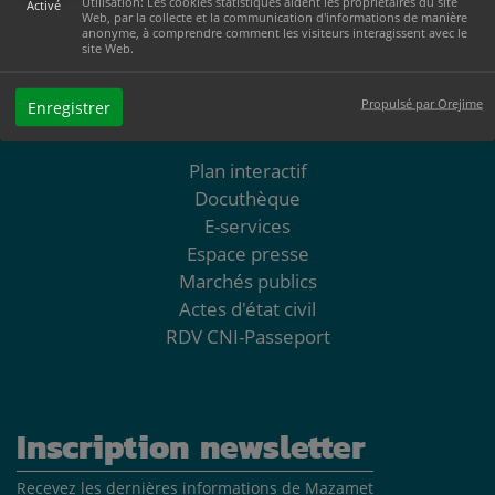
Utilisation: Les cookies statistiques aident les propriétaires du site
Activé
Le vendredi de 8h30 à 12h et de 13h30 à 17h
Web, par la collecte et la communication d'informations de manière
anonyme, à comprendre comment les visiteurs interagissent avec le
site Web.
05 63 61 02 55
Propulsé par Orejime
Enregistrer
NOUS CONTACTER
Plan interactif
Docuthèque
E-services
Espace presse
Marchés publics
Actes d'état civil
RDV CNI-Passeport
Inscription newsletter
Recevez les dernières informations de Mazamet