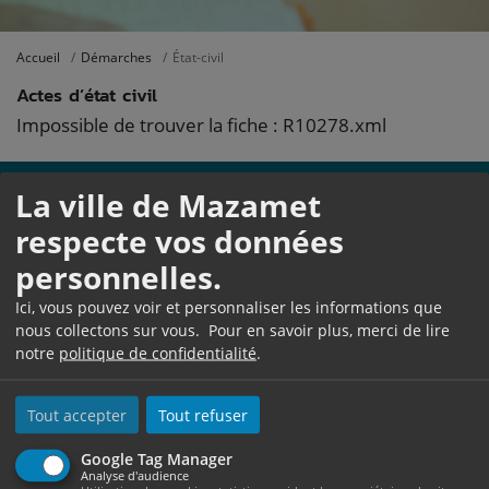
Accueil
Démarches
État-civil
Actes d’état civil
Impossible de trouver la fiche : R10278.xml
La ville de Mazamet
respecte vos données
personnelles.
Ici, vous pouvez voir et personnaliser les informations que
nous collectons sur vous. Pour en savoir plus, merci de lire
notre
politique de confidentialité
.
Hôtel de Ville
1, Place Georges Tournier
BP 545
Tout accepter
Tout refuser
81209 Mazamet Cedex
Ouverture au public :
Google Tag Manager
Analyse d'audience
Du lundi au jeudi de 08h30 à 12h et de 13h30 à 17h30