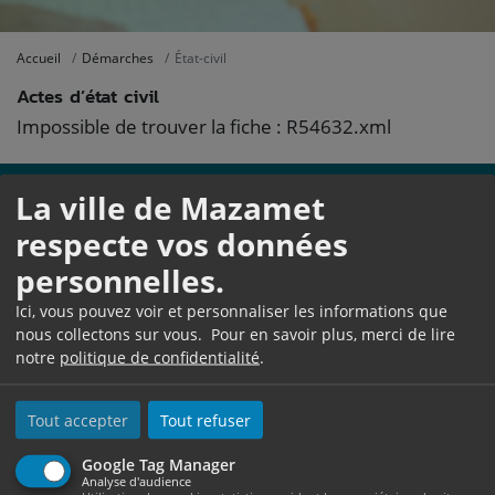
Accueil
Démarches
État-civil
Actes d’état civil
Impossible de trouver la fiche : R54632.xml
La ville de Mazamet
respecte vos données
personnelles.
Ici, vous pouvez voir et personnaliser les informations que
nous collectons sur vous. Pour en savoir plus, merci de lire
notre
politique de confidentialité
.
Hôtel de Ville
1, Place Georges Tournier
BP 545
Tout accepter
Tout refuser
81209 Mazamet Cedex
Ouverture au public :
Google Tag Manager
Analyse d'audience
Du lundi au jeudi de 08h30 à 12h et de 13h30 à 17h30