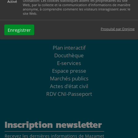
Utilisation: Les cookies statistiques aident les propriétaires du site
Activé
Le vendredi de 8h30 à 12h et de 13h30 à 17h
Web, par la collecte et la communication d'informations de manière
anonyme, à comprendre comment les visiteurs interagissent avec le
site Web.
05 63 61 02 55
Propulsé par Orejime
Enregistrer
NOUS CONTACTER
Plan interactif
Docuthèque
E-services
Espace presse
Marchés publics
Actes d'état civil
RDV CNI-Passeport
Inscription newsletter
Recevez les dernières informations de Mazamet