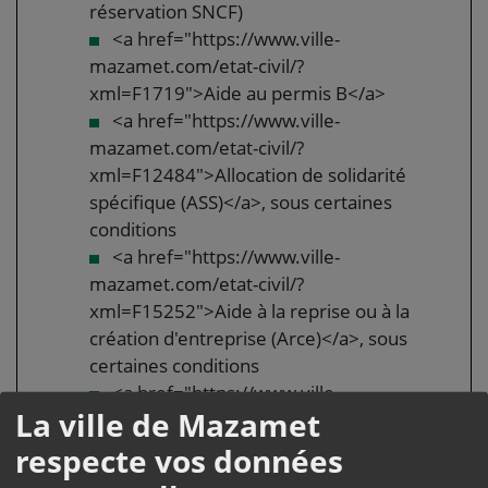
réservation SNCF)
<a href="https://www.ville-
mazamet.com/etat-civil/?
xml=F1719">Aide au permis B</a>
<a href="https://www.ville-
mazamet.com/etat-civil/?
xml=F12484">Allocation de solidarité
spécifique (ASS)</a>, sous certaines
conditions
<a href="https://www.ville-
mazamet.com/etat-civil/?
xml=F15252">Aide à la reprise ou à la
création d'entreprise (Arce)</a>, sous
certaines conditions
<a href="https://www.ville-
La ville de Mazamet
mazamet.com/etat-civil/?
xml=F1814">Aide à la garde d'enfants
respecte vos données
pour parent isolé (Agepi)</a>, sous