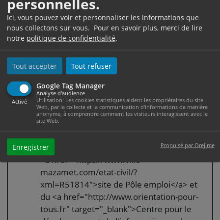
personnelles.
certaines conditions
Ici, vous pouvez voir et personnaliser les informations que
nous collectons sur vous. Pour en savoir plus, merci de lire
notre
politique de confidentialité
.
Je peux obtenir une
Tout accepter
Tout refuser
formation
Google Tag Manager
Analyse d'audience
Je peux demander à Pôle emploi de
Utilisation: Les cookies statistiques aident les propriétaires du site
Activé
Web, par la collecte et la communication d'informations de manière
réaliser un <a href="https://www.ville-
anonyme, à comprendre comment les visiteurs interagissent avec le
site Web.
mazamet.com/etat-civil/?
xml=F3088">bilan de compétences</a>
Propulsé par Orejime
Enregistrer
Je peux chercher une formation sur le
<a href="https://www.ville-
mazamet.com/etat-civil/?
xml=R51814">site de Pôle emploi</a> et
du <a href="http://www.orientation-pour-
tous.fr" target="_blank">Centre pour le