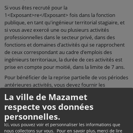
Si vous êtes recruté pour la
1<Exposant>re</Exposant> fois dans la fonction
publique, en tant qu'ingénieur territorial stagiaire, et
si vous avez exercé une ou plusieurs activités
professionnelles dans le secteur privé, dans des
fonctions et domaines d'activités qui se rapprochent
de ceux correspondant au cadre d'emplois des
ingénieurs territoriaux, la durée de ces activités est
prise en compte pour moitié, dans la limite de 7 ans.
Pour bénéficier de la reprise partielle de vos périodes
antérieures activités, vous devez fournir les
justificatifs nécessaires à votre direction des
La ville de Mazamet
ressources humaines (DRH).
respecte vos données
Par exemple, les copies de vos contrats de travail, de
personnelles.
vos certificats de travail, etc.
Ici, vous pouvez voir et personnaliser les informations que
La DRH établit un état récapitulatif de vos
nous collectons sur vous. Pour en savoir plus, merci de lire