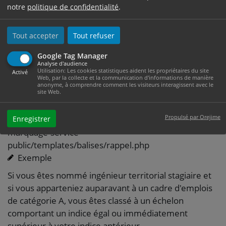
expériences professionnelles à partir de ces pièces
notre
politique de confidentialité
.
justificatives.
Cet état est mentionné et joint à votre arrêté de
Tout accepter
Tout refuser
nomination en tant que stagiaire.
Google Tag Manager
Votre DRH détermine ensuite votre échelon de
Analyse d'audience
Utilisation: Les cookies statistiques aident les propriétaires du site
Activé
classement sur la base des durées maximum
Web, par la collecte et la communication d'informations de manière
anonyme, à comprendre comment les visiteurs interagissent avec le
d'avancement d'échelon.
site Web.
not exist : /var/www/vhosts/ville-
Propulsé par Orejime
Enregistrer
mazamet.com/httpdocs/wp-content/plugins/co-
marquage-service-
public/templates/balises/rappel.php
Exemple
Si vous êtes nommé ingénieur territorial stagiaire et
si vous apparteniez auparavant à un cadre d'emplois
de catégorie A, vous êtes classé à un échelon
comportant un indice égal ou immédiatement
supérieur à votre indice antérieur.