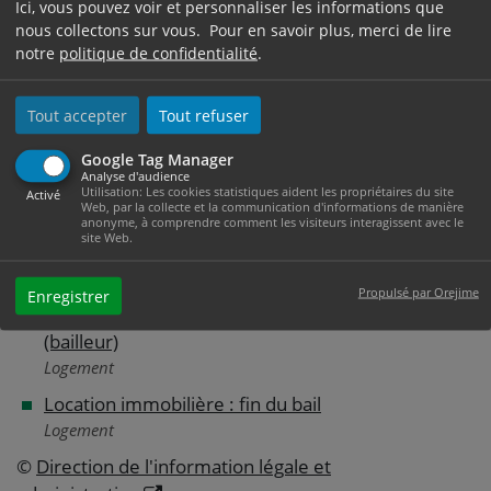
Ici, vous pouvez voir et personnaliser les informations que
Dégradations causées lors d'un cambriolage : que
nous collectons sur vous. Pour en savoir plus, merci de lire
doit faire le locataire ?
notre
politique de confidentialité
.
Un locataire peut-il sous-louer son logement ?
Quand s'applique la trêve hivernale ?
Tout accepter
Tout refuser
Que faire quand des squatteurs occupent un
Google Tag Manager
Analyse d'audience
logement ?
Utilisation: Les cookies statistiques aident les propriétaires du site
Activé
Web, par la collecte et la communication d'informations de manière
anonyme, à comprendre comment les visiteurs interagissent avec le
site Web.
Et aussi
Propulsé par Orejime
Enregistrer
Location immobilière : obligations du propriétaire
(bailleur)
Logement
Location immobilière : fin du bail
Logement
©
Direction de l'information légale et