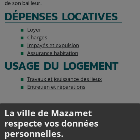
de son bailleur.
DÉPENSES LOCATIVES
Loyer
Charges
Impayés et expulsion
Assurance habitation
USAGE DU LOGEMENT
Travaux et jouissance des lieux
Entretien et réparations
La ville de Mazamet
Questions ? Réponses !
respecte vos données
Qui est responsable des dégradations dans un
personnelles.
logement en cours de location ?