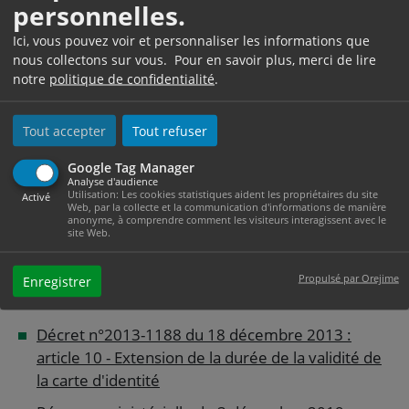
personnelles.
traduite</a> aux autorités étrangères.
Ici, vous pouvez voir et personnaliser les informations que
À savoir
nous collectons sur vous. Pour en savoir plus, merci de lire
notre
politique de confidentialité
.
nous vous présentons la démarche à suivre pour le
<a href="https://www.ville-mazamet.com/etat-civil/?
xml=F21089">renouvellement d'une carte d'identité
Tout accepter
Tout refuser
pour un majeur</a> et celle à suivre <a
Google Tag Manager
href="https://www.ville-mazamet.com/etat-civil/?
Analyse d'audience
Utilisation: Les cookies statistiques aident les propriétaires du site
xml=F21090">pour un mineur</a>.
Activé
Web, par la collecte et la communication d'informations de manière
anonyme, à comprendre comment les visiteurs interagissent avec le
site Web.
Textes de référence
Propulsé par Orejime
Enregistrer
Décret n°2013-1188 du 18 décembre 2013 :
article 10 - Extension de la durée de la validité de
la carte d'identité