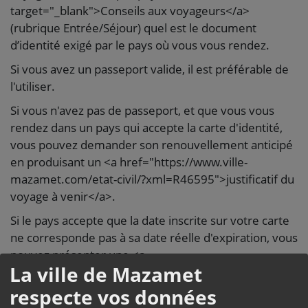
target="_blank">Conseils aux voyageurs</a>
(rubrique Entrée/Séjour) quel est le document
d’identité exigé par le pays où vous vous rendez.
Si vous avez un passeport valide, il est préférable de
l'utiliser.
Si vous n'avez pas de passeport, et que vous vous
rendez dans un pays qui accepte la carte d'identité,
vous pouvez demander son renouvellement anticipé
en produisant un <a href="https://www.ville-
mazamet.com/etat-civil/?xml=R46595">justificatif du
voyage à venir</a>.
Si le pays accepte que la date inscrite sur votre carte
ne corresponde pas à sa date réelle d'expiration, vous
pouvez présenter une <a
La ville de Mazamet
href="https://www.interieur.gouv.fr/Archives/Archives-
des-actualites/2014-Actualites/Duree-de-validite-de-
respecte vos données
la-CNI" target="_blank">fiche d'information