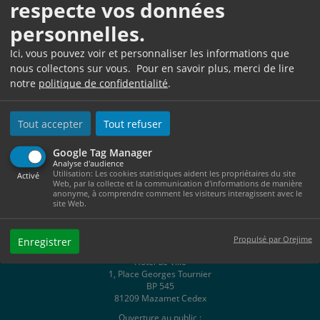
respecte vos données
personnelles.
11 Rue Gaston Cormouls Houles, 81200 Mazamet
Ici, vous pouvez voir et personnaliser les informations que
0563610255
nous collectons sur vous. Pour en savoir plus, merci de lire
Site web
notre
politique de confidentialité
.
Tout accepter
Tout refuser
Google Tag Manager
Analyse d'audience
Utilisation: Les cookies statistiques aident les propriétaires du site
Activé
Web, par la collecte et la communication d'informations de manière
anonyme, à comprendre comment les visiteurs interagissent avec le
site Web.
Propulsé par Orejime
Enregistrer
Hôtel de Ville
1, Place Georges Tournier
BP 545
81209 Mazamet Cedex
Ouverture au public :