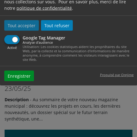
nous collectons sur vous. Pour en savoir plus, merci de lire
notre
politique de confidentialité
.
Tout accepter
Tout refuser
Google Tag Manager
Analyse d'audience
Utilisation: Les cookies statistiques aident les propriétaires du site
Activé
Web, par la collecte et la communication d'informations de manière
anonyme, à comprendre comment les visiteurs interagissent avec le
Magazine municipal n°112
site Web.
Propulsé par Orejime
Enregistrer
pdf - 38 Mo
23/05/25
Description
- Au sommaire de votre nouveau magazine
municipal : découvrez les projets en cours, les dernières
nouveautés, un dossier spécial sur le futur terrain
synthétique, une...
Ouvrir le document