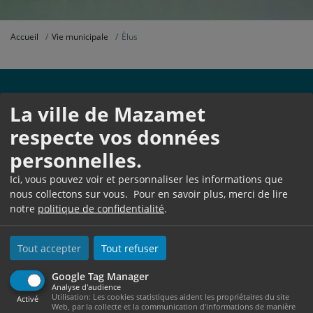
Accueil
Vie municipale
Élus
La ville de Mazamet
respecte vos données
personnelles.
Ici, vous pouvez voir et personnaliser les informations que
nous collectons sur vous. Pour en savoir plus, merci de lire
Hôtel de Ville
notre
politique de confidentialité
.
1, Place Georges Tournier
BP 545
81209 Mazamet Cedex
Tout accepter
Tout refuser
Ouverture au public :
Du lundi au jeudi de 08h30 à 12h et de 13h30 à 17h30
Google Tag Manager
Analyse d'audience
Le vendredi de 8h30 à 12h et de 13h30 à 17h
Utilisation: Les cookies statistiques aident les propriétaires du site
Activé
Web, par la collecte et la communication d'informations de manière