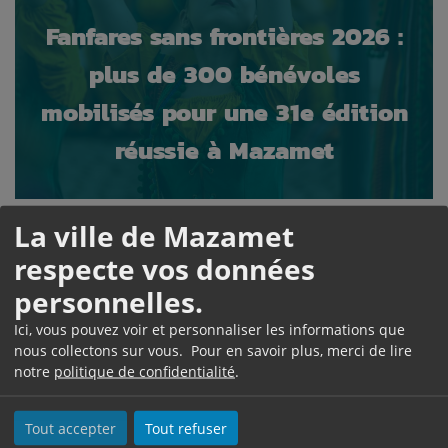
Fanfares sans frontières 2026 :
plus de 300 bénévoles
mobilisés pour une 31e édition
réussie à Mazamet
Evénements
La ville de Mazamet
respecte vos données
Le festival "Fanfares sans frontières" a fait son grand
personnelles.
retour à Mazamet du 8 au 10 juillet, réunissant neuf
formations venues des quatre coins du monde pour
Ici, vous pouvez voir et personnaliser les informations que
nous collectons sur vous. Pour en savoir plus, merci de lire
animer le centre-ville et l'ensemble du bassin
notre
politique de confidentialité
.
mazamétain pendant trois jours. Une...
Tout accepter
Tout refuser