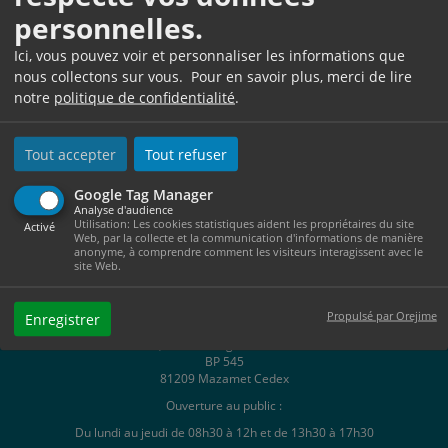
Leurs lignes téléphoniques restent inchangées à
personnelles.
savoir le 05 63 61 14 00 et-ou le 06 83 50 17 80
Ici, vous pouvez voir et personnaliser les informations que
Merci de votre compréhension.
nous collectons sur vous. Pour en savoir plus, merci de lire
notre
politique de confidentialité
.
Tout accepter
Tout refuser
Google Tag Manager
Analyse d'audience
Utilisation: Les cookies statistiques aident les propriétaires du site
Activé
Web, par la collecte et la communication d'informations de manière
anonyme, à comprendre comment les visiteurs interagissent avec le
site Web.
Propulsé par Orejime
Enregistrer
Hôtel de Ville
1, Place Georges Tournier
BP 545
81209 Mazamet Cedex
Ouverture au public :
Du lundi au jeudi de 08h30 à 12h et de 13h30 à 17h30