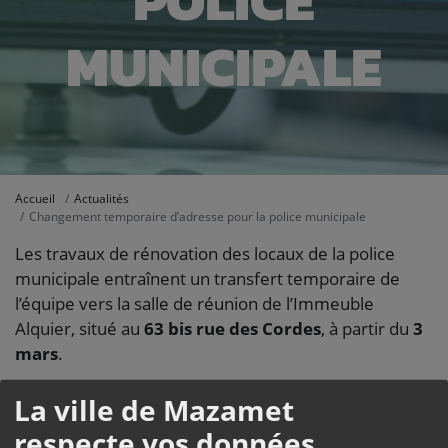
POLICE
MUNICIPALE
Accueil
Actualités
Changement temporaire d’adresse pour la police municipale
Les travaux de rénovation des locaux de la police
municipale entraînent un transfert temporaire de
l’équipe vers la salle de réunion de l’Immeuble
Alquier, situé au
63 bis rue des Cordes
, à partir du
3
mars
.
Vous pourrez les rencontrer à cette nouvelle adresse
La ville de Mazamet
pour toute question ou intervention.
respecte vos données