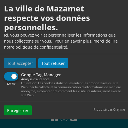
La ville de Mazamet
respecte vos données
Photo précédente
Pho
personnelles.
Ici, vous pouvez voir et personnaliser les informations que
nous collectons sur vous. Pour en savoir plus, merci de lire
notre
politique de confidentialité
.
Dimanches au kiosque – animation estivale
Tout accepter
Tout refuser
Google Tag Manager
Analyse d'audience
Utilisation: Les cookies statistiques aident les propriétaires du site
Activé
Web, par la collecte et la communication d'informations de manière
anonyme, à comprendre comment les visiteurs interagissent avec le
site Web.
Propulsé par Orejime
Enregistrer