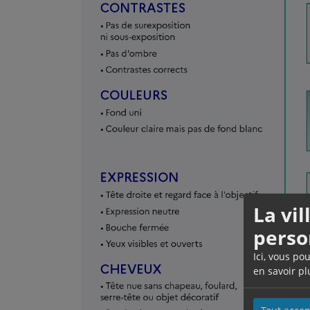
La vi
perso
Ici, vous po
en savoir pl