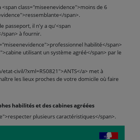
l y a <span class="miseenevidence">moins de 6
nevidence">ressemblante</span>.
 passeport, il n'y a qu'<span
/span> à fournir.
ss="miseenevidence">professionnel habilité</span>
>cabine utilisant un système agréé</span> par le
m/etat-civil/?xml=R50821">ANTS</a> met à
aître les lieux proches de votre domicile où faire
es habilités et des cabines agréées
e">respecter plusieurs caractéristiques</span>.