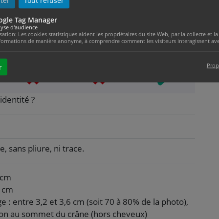
ter
Tout refuser
ogle Tag Manager
yse d'audience
isation: Les cookies statistiques aident les propriétaires du site Web, par la collecte et
formations de manière anonyme, à comprendre comment les visiteurs interagissent avec
Prop
r
identité ?
, sans pliure, ni trace.
 cm
5 cm
ge : entre 3,2 et 3,6 cm (soit 70 à 80% de la photo),
on au sommet du crâne (hors cheveux)