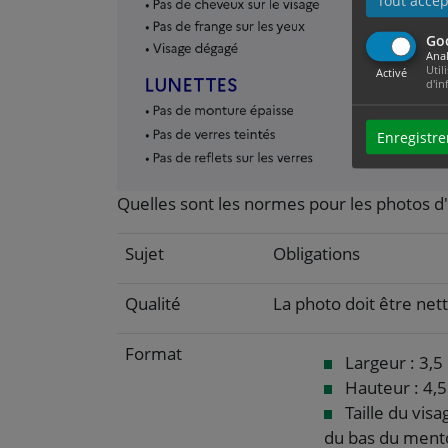
Tout accep
Go
Anal
Util
Activé
d'in
Enregistre
Quelles sont les normes pour les photos d'
Sujet
Obligations
Qualité
La photo doit être nette
Format
Largeur : 3,5
Hauteur : 4,
Taille du visa
du bas du ment