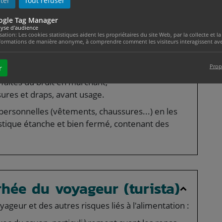
les serpents, scorpions,
ter
Tout refuser
res animaux venimeux
ogle Tag Manager
yse d'audience
isation: Les cookies statistiques aident les propriétaires du site Web, par la collecte et
formations de manière anonyme, à comprendre comment les visiteurs interagissent avec
s, fermées et un pantalon long, le bas de
Prop
r
 de la cheville,
 faites du bruit en marchant,
res et draps, avant usage.
 personnelles (vêtements, chaussures...) en les
stique étanche et bien fermé, contenant des
rhée du voyageur (turista)
geur et des autres risques liés à l'alimentation :