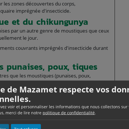
ur les zones découvertes du corps,
quaire imprégnée d'insecticide.
gue et du chikungunya
mises par un autre genre de moustiques que ceux
uellement le jour.
tements couvrants imprégnés d'insecticide durant
s punaises, poux, tiques
utres que les moustiques (punaises, poux,
nts en zone rurale et/ou dans des conditions de
lle de Mazamet respecte vos don
nnelles.
cutanés.
uvez voir et personnaliser les informations que nous collectons sur
us, merci de lire notre
politique de confidentialité
.