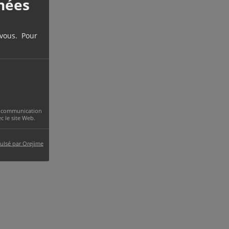
nées
 vous. Pour
 la communication
 le site Web.
ulsé par Orejime