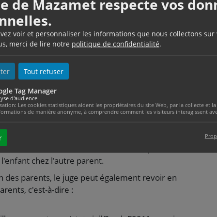
lle de Mazamet respecte vos don
nnelles.
:
uvez voir et personnaliser les informations que nous collectons sur
es familiales (autorité parentale, droit de visite,
us, merci de lire notre
politique de confidentialité
.
ter
Tout refuser
ogle Tag Manager
yse d'audience
isation: Les cookies statistiques aident les propriétaires du site Web, par la collecte et
formations de manière anonyme, à comprendre comment les visiteurs interagissent avec
Prop
r
miseenevidence">l'intérêt de l'enfant</span>. Par
l'enfant chez l'autre parent.
n des parents, le juge peut également revoir en
ents, c'est-à-dire :