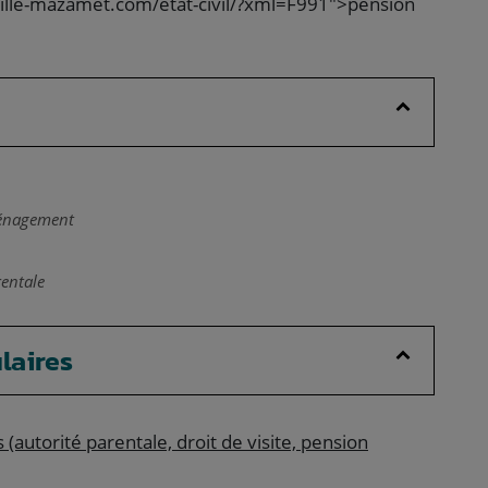
ville-mazamet.com/etat-civil/?xml=F991">pension
ménagement
rentale
laires
(autorité parentale, droit de visite, pension