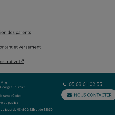
tion des parents
montant et versement
nistrative
 Ville
05 63 61 02 55
e Georges Tournier
NOUS CONTACTER
Mazamet Cedex
e au public :
 au jeudi de 08h30 à 12h et de 13h30