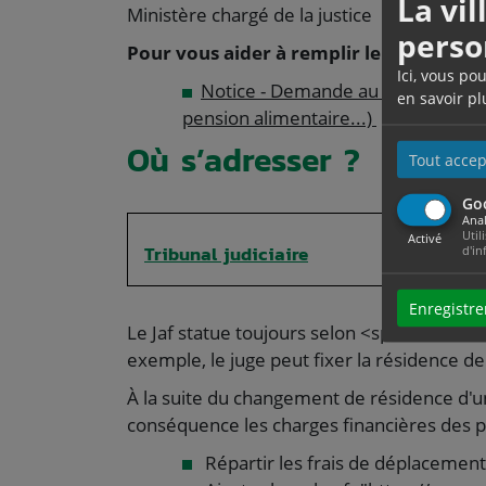
La vi
Ministère chargé de la justice
perso
Pour vous aider à remplir le formulaire 
Ici, vous po
Notice - Demande au juge aux affair
en savoir pl
pension alimentaire...)
Où s’adresser ?
Tout accep
Go
Anal
Util
Activé
Tribunal judiciaire
d'in
Enregistre
Le Jaf statue toujours selon <span class="
exemple, le juge peut fixer la résidence de 
À la suite du changement de résidence d'u
conséquence les charges financières des par
Répartir les frais de déplacement