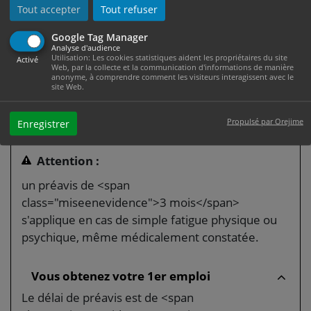
Tout accepter
Tout refuser
Votre état de santé justifie un changement
Google Tag Manager
de domicile
Analyse d'audience
Utilisation: Les cookies statistiques aident les propriétaires du site
Le délai de préavis est de <span
Activé
Web, par la collecte et la communication d'informations de manière
class="miseenevidence">1 mois</span>.
anonyme, à comprendre comment les visiteurs interagissent avec le
site Web.
Vous devez mentionner votre état de santé dans
le congé et fournir un justificatif (par exemple, un
Propulsé par Orejime
Enregistrer
certificat médical).
Attention :
un préavis de <span
class="miseenevidence">3 mois</span>
s'applique en cas de simple fatigue physique ou
psychique, même médicalement constatée.
Vous obtenez votre 1er emploi
Le délai de préavis est de <span