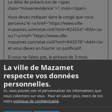
Le délai de préavis est de <span
class="miseenevidence">1 mois</span>.
Vous devez indiquer dans le congé que vous
percevez le <a href="https://www.ville-
mazamet.com/etat-civil/?xml=R24554">RSA</a>
ou l'<a href="https://www.ville-
mazamet.com/etat-civil/?xml=R43578">AAH</a>
et vous devez en fournir un justificatif.
Si vous ne faites pas, le préavis de 3 mois
s'applique.
La ville de Mazamet
À savoir
respecte vos données
si vous ne recevez pas ces aides, mais que vos
personnelles.
ressources sont égales au montant de ces aides,
Ici, vous pouvez voir et personnaliser les informations que
un délai de préavis de <span
nous collectons sur vous. Pour en savoir plus, merci de lire
class="miseenevidence">3 mois</span>
notre
politique de confidentialité
.
s'applique.