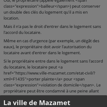
Oui, le propriétaire (appelé également <span
class="expression">bailleur</span>) peut conserver
un double des clés du logement qu'il a mis en
location.
Mais il n'a pas le droit d'entrer dans le logement sans
l'accord du locataire.
Même en cas d'urgence (par exemple, un dégât des
eaux), le propriétaire doit avoir l'autorisation du
locataire avant d'entrer dans le logement.
Si le propriétaire entre dans le logement sans l'accord
du locataire, le locataire peut <a
href="https://www.ville-mazamet.com/etat-civil/?
xml=F1435">porter plainte</a> pour <span
class="expression">violation de domicile</span>. Le
propriétaire peut être condamné à une peine allant
jusqu'à 1 an de prison et à une amende pouvant
La ville de Mazamet
atteindre <span class="valeur">15 000 €</span>.