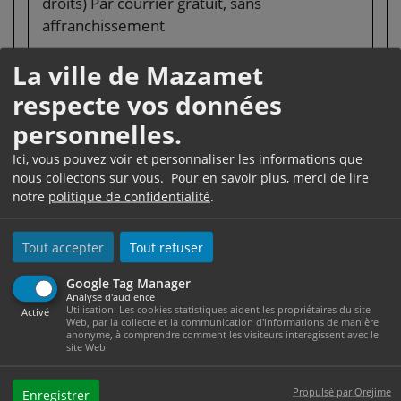
droits) Par courrier gratuit, sans
affranchissement
Défenseur des droits
La ville de Mazamet
Libre réponse 71120
respecte vos données
75342 Paris cedex 07
personnelles.
<span class="miseenevidence">Attention :
Ici, vous pouvez voir et personnaliser les informations que
</span> joindre à votre courrier les
nous collectons sur vous. Pour en savoir plus, merci de lire
photocopies des pièces relatives à votre
notre
politique de confidentialité
.
saisine.
Tout accepter
Tout refuser
Par messagerie
Accès au <a
Google Tag Manager
Analyse d'audience
href="https://formulaire.defenseurdesdroits.fr/cod
Utilisation: Les cookies statistiques aident les propriétaires du site
Activé
Web, par la collecte et la communication d'informations de manière
ETAPE=accueil_2016"
anonyme, à comprendre comment les visiteurs interagissent avec le
target="_blank">formulaire de contact</a>
site Web.
Propulsé par Orejime
Enregistrer