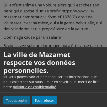
Si l'enfant abîme une voiture alors qu'il est chez son
père qui dispose d'un <a href="https://www.ville-
mazamet.com/etat-civil/?xml=F18786">droit de
visite</a>, c'est sa mère, qui a la garde habituelle, qui
devra indemniser le propriétaire de la voiture.
Dommage causé par un salarié
Si vous avez subi un dommage qui a été causé par un
salarié dans le cadre de ses fonctions et durant son
La ville de Mazamet
temps de travail, c'est l'employeur qui doit vous
respecte vos données
indemniser.
personnelles.
Exemple
Ici, vous pouvez voir et personnaliser les informations que
Vous êtes victime d'un accident causé par un salarié
nous collectons sur vous. Pour en savoir plus, merci de lire
avec sa voiture de fonction pendant ses heures de
notre
politique de confidentialité
.
travail.
Dommage causé par un animal
Tout accepter
Tout refuser