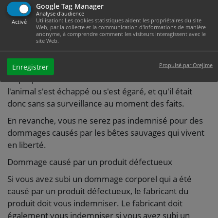
Si vous avez subi un dommage qui a été causé par un
Google Tag Manager
Analyse d'audience
animal domestique, c'est le propriétaire de l'animal
Utilisation: Les cookies statistiques aident les propriétaires du site
Activé
qui doit vous indemniser.
Web, par la collecte et la communication d'informations de manière
anonyme, à comprendre comment les visiteurs interagissent avec le
site Web.
Exemple
Un chien vous mord dans la rue.
Propulsé par Orejime
Enregistrer
Le propriétaire doit vous indemniser même si
l'animal s'est échappé ou s'est égaré, et qu'il était
donc sans sa surveillance au moment des faits.
En revanche, vous ne serez pas indemnisé pour des
dommages causés par les bêtes sauvages qui vivent
en liberté.
Dommage causé par un produit défectueux
Si vous avez subi un dommage corporel qui a été
causé par un produit défectueux, le fabricant du
produit doit vous indemniser. Le fabricant doit
également vous indemniser si vous avez subi un