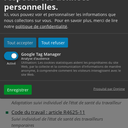
indépendamment de la Vip, le salarié bénéficie, à sa
personnelles.
demande ou à celle de l'employeur, d'un examen par
le médecin du travail.
Ici, vous pouvez voir et personnaliser les informations que
nous collectons sur vous. Pour en savoir plus, merci de lire
notre
politique de confidentialité
.
Textes de référence
Tout accepter
Tout refuser
Google Tag Manager
Code du travail : article R4624-34
Analyse d'audience
Utilisation: Les cookies statistiques aident les propriétaires du site
Visites à la demande de l'employeur, du travailleur ou du
Activé
Web, par la collecte et la communication d'informations de manière
médecin du travail
anonyme, à comprendre comment les visiteurs interagissent avec le
site Web.
Code du travail : article R4624-15
Cas général de dispense Vip
Propulsé par Orejime
Enregistrer
Code du travail : article R4624-17
Adaptation suivi individuel de l'état de santé du travailleur
Code du travail : article R4625-11
Suivi individuel de l'état de santé des travailleurs
temporaires