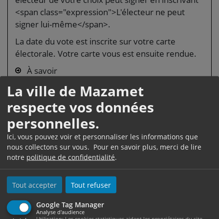
<span class="expression">L'électeur ne peut
signer lui-même</span>.
La date du vote est inscrite sur votre carte
électorale. Votre carte vous est ensuite rendue.
À savoir
La ville de Mazamet
si vous avez été oublié ou radié à tort de la liste
électorale, vous pouvez saisir le tribunal jusqu'à
respecte vos données
l'heure de fermeture du bureau.
personnelles.
Où s’adresser ?
Ici, vous pouvez voir et personnaliser les informations que
nous collectons sur vous. Pour en savoir plus, merci de lire
notre
politique de confidentialité
.
Tribunal judiciaire
Tout accepter
Tout refuser
Google Tag Manager
Analyse d'audience
Utilisation: Les cookies statistiques aident les propriétaires du site