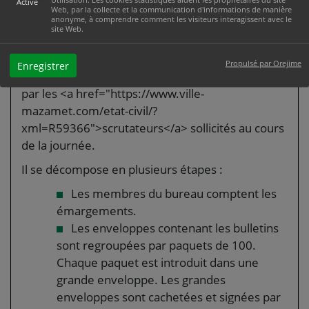
Activé
Web, par la collecte et la communication d'informations de manière
anonyme, à comprendre comment les visiteurs interagissent avec le
Dépouillement
site Web.
Le dépouillement commence dès la clôture des
Propulsé par Orejime
Enregistrer
opérations de vote. Il se déroule publiquement
par les <a href="https://www.ville-
mazamet.com/etat-civil/?
xml=R59366">scrutateurs</a> sollicités au cours
de la journée.
Il se décompose en plusieurs étapes :
Les membres du bureau comptent les
émargements.
Les enveloppes contenant les bulletins
sont regroupées par paquets de 100.
Chaque paquet est introduit dans une
grande enveloppe. Les grandes
enveloppes sont cachetées et signées par