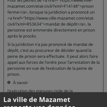
Pour les peines de <a href="https://www.ville-
mazamet.com/etat-civil/?xml=F14148">prison
ferme</a>, lorsque la juridiction a prononcé un
<a href="https://www.ville-mazamet.com/etat-
civil/?xml=R53634">mandat de dépôt</a>, la
personne est emmenée directement en prison
après le procès.
Si la juridiction n'a pas prononcé de mandat de
dépôt, c'est au procureur de décider quand la
peine de prison sera effectuée. Il peut alors faire
appel aux forces de l'ordre pour l'arrestation de la
personne en vue de l'exécution de la peine de
prison.
À savoir
l'exécution des mesures civile de la
condamnation (versement de dommages-
La ville de Mazamet
intérêts, par exemple) est de la responsabilité de