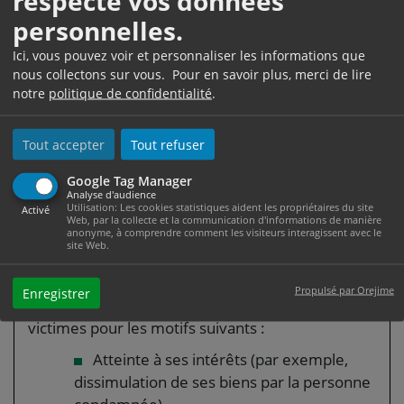
respecte vos données
la victime. Elle peut pour cela se faire aider par un
personnelles.
commissaire de justice (anciennement huissier
de justice et commissaire-priseur judiciaire) ou
Ici, vous pouvez voir et personnaliser les informations que
par le <a href="https://www.ville-
nous collectons sur vous. Pour en savoir plus, merci de lire
notre
politique de confidentialité
.
mazamet.com/etat-civil/?xml=F1744">service
d'aide au recouvrement des victimes
d'infractions (Sarvi)</a>.
Tout accepter
Tout refuser
Google Tag Manager
Analyse d'audience
Utilisation: Les cookies statistiques aident les propriétaires du site
Activé
Web, par la collecte et la communication d'informations de manière
Information et protection
anonyme, à comprendre comment les visiteurs interagissent avec le
site Web.
de la victime
Propulsé par Orejime
Enregistrer
La victime peut s'adresser au juge délégué aux
victimes pour les motifs suivants :
Atteinte à ses intérêts (par exemple,
dissimulation de ses biens par la personne