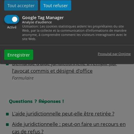
Formulaire
Tout accepter
Tout refuser
Attestation de non-prise en charge par
Google Tag Manager
l'assureur
Analyse d'audience
Utilisation: Les cookies statistiques aident les propriétaires du site
Activé
Formulaire
Web, par la collecte et la communication d'informations de manière
anonyme, à comprendre comment les visiteurs interagissent avec le
Demande d'aide juridictionnelle dans l'Union
site Web.
européenne
Formulaire
Propulsé par Orejime
Enregistrer
Demande d'aide juridictionnelle à remplir par
l'avocat commis et désigné d'office
Formulaire
Questions ? Réponses !
L'aide juridictionnelle peut-elle être retirée ?
Aide juridictionnelle : peut-on faire un recours en
cas de refus ?