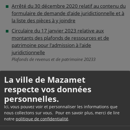
Arrêté du 30 décembre 2020 relatif au contenu du
formulaire de demande d'aide juridictionnelle et à
la liste des pièces à y joindre
Circulaire du 17 janvier 2023 relative aux
montants des plafonds de ressources et de
patrimoine pour l'admission à l'aide
juridictionnelle
Plafonds de revenus et de patrimoine 20233
La ville de Mazamet
Services en ligne et
respecte vos données
formulaires
personnelles.
Ici, vous pouvez voir et personnaliser les informations que
Calculer ses droits à l'aide juridictionnelle
nous collectons sur vous. Pour en savoir plus, merci de lire
Téléservice
notre
politique de confidentialité
.
Demande d'aide juridictionnelle