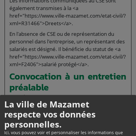
Les informations communiquées au CSE sont
également transmises à la <a
href="https://www.ville-mazamet.com/etat-civil/?
xml=R31466">Dreets</a>.
En l'absence de CSE ou de représentation du
personnel dans l'entreprise, un représentant des
salariés est désigné. Il bénéficie du statut de <a
href="https://www.ville-mazamet.com/etat-civil/?
xml=F2406">salarié protégé</a>.
Convocation à un entretien
préalable
L'employeur convoque <a
La ville de Mazamet
href="https://www.ville-mazamet.com/etat-civil/?
respecte vos données
xml=F2831">chaque salarié concerné</a> à un
<a href="https://www.ville-mazamet.com/etat-
personnelles.
civil/?xml=F13782">entretien préalable</a> au
Ici, vous pouvez voir et personnaliser les informations que
licenciement.