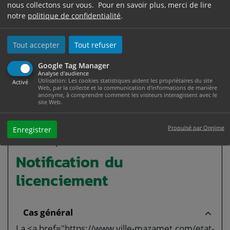
nous collectons sur vous. Pour en savoir plus, merci de lire
L'employeur doit proposer à chaque salarié un <a
notre
politique de confidentialité
.
href="https://www.ville-mazamet.com/etat-civil/?
xml=F13819">contrat de sécurisation
Tout accepter
Tout refuser
professionnelle (CSP)</a>.
Google Tag Manager
Attention :
Analyse d'audience
Utilisation: Les cookies statistiques aident les propriétaires du site
Activé
Web, par la collecte et la communication d'informations de manière
en cas de <a href="https://www.ville-
anonyme, à comprendre comment les visiteurs interagissent avec le
mazamet.com/etat-civil/?xml=F2811">plan de
site Web.
sauvegarde de l'emploi (PSE)</a>, l'employeur
n'est obligé de convoquer le salarié à un
Propulsé par Orejime
Enregistrer
entretien préalable au licenciement.
Notification du
licenciement
Cas général
La <a href="https://www.ville-mazamet.com/etat-