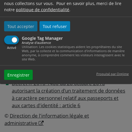
nous collectons sur vous. Pour en savoir plus, merci de lire
Où s’adresser ?
notre
politique de confidentialité
.
Tout accepter
Tout refuser
Préfecture
Google Tag Manager
Analyse d'audience
Utilisation: Les cookies statistiques aident les propriétaires du site
Activé
Web, par la collecte et la communication d'informations de manière
anonyme, à comprendre comment les visiteurs interagissent avec le
Textes de référence
site Web.
Propulsé par Orejime
Enregistrer
Décret n°2016-1460 du 28 octobre 2016
autorisant la création d'un traitement de données
à caractère personnel relatif aux passeports et
aux cartes d'identité : article 6
©
Direction de l'information légale et
administrative