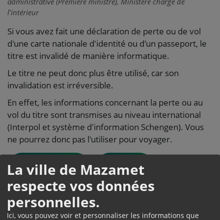
administrative (Première ministre), Ministère chargé de
l'intérieur
Si vous avez fait une déclaration de perte ou de vol
d'une carte nationale d'identité ou d'un passeport, le
titre est invalidé de manière informatique.
Le titre ne peut donc plus être utilisé, car son
invalidation est irréversible.
En effet, les informations concernant la perte ou au
vol du titre sont transmises au niveau international
(Interpol et système d'information Schengen). Vous
ne pourrez donc pas l'utiliser pour voyager.
La ville de Mazamet
CAS GÉNÉRAL
À PARIS
respecte vos données
personnelles.
La carte d'identité ou le passeport retrouvé doit être
envoyé par courrier à la préfecture de votre choix.
Ici, vous pouvez voir et personnaliser les informations que