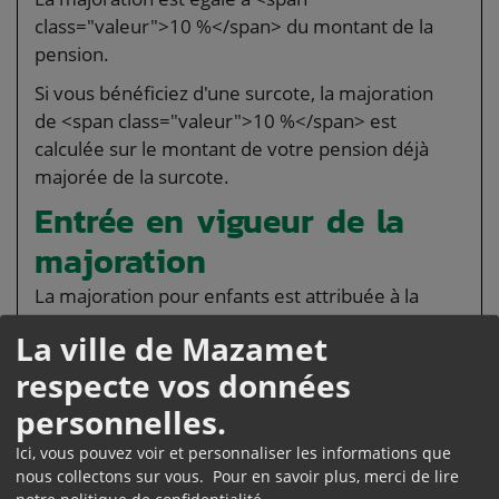
class="valeur">10 %</span> du montant de la
pension.
Si vous bénéficiez d'une surcote, la majoration
de <span class="valeur">10 %</span> est
calculée sur le montant de votre pension déjà
majorée de la surcote.
Entrée en vigueur de la
majoration
La majoration pour enfants est attribuée à la
même date que la pension de retraite si, à cette
La ville de Mazamet
date, les conditions d'attribution sont remplies.
respecte vos données
Si les conditions ne sont pas remplies à cette
personnelles.
date, la majoration est attribuée le
1<Exposant>er</Exposant> jour du mois qui suit
Ici, vous pouvez voir et personnaliser les informations que
la date à laquelle les conditions sont remplies.
nous collectons sur vous. Pour en savoir plus, merci de lire
notre
politique de confidentialité
.