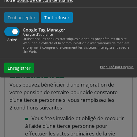
Tout accepter
Tout refuser
Vous êtes invalide et
Google Tag Manager
obligé de recourir à
Analyse d'audience
Utilisation: Les cookies statistiques aident les propriétaires du site
Activé
Web, par la collecte et la communication d'informations de manière
l'aide d'une tierce
anonyme, à comprendre comment les visiteurs interagissent avec le
site Web.
personne
Propulsé par Orejime
Enregistrer
Bénéficiaires
Vous pouvez bénéficier d'une majoration de
votre pension de retraite pour aide constante
d'une tierce personne si vous remplissez les
2 conditions suivantes :
Vous êtes invalide et obligé de recourir
à l'aide d'une tierce personne pour
effectuer les actes ordinaires de la vie