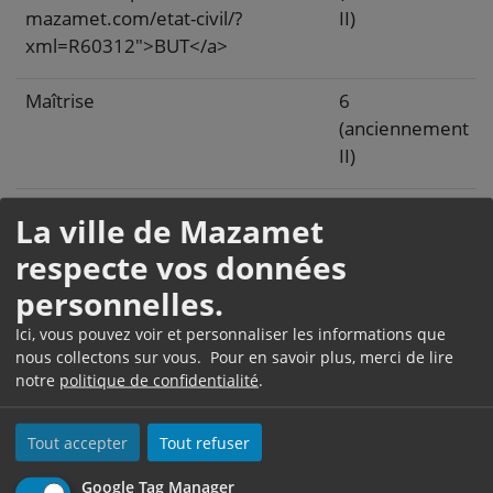
mazamet.com/etat-civil/?
II)
xml=R60312">BUT</a>
Maîtrise
6
(anciennement
II)
Master, diplôme d'études
7
La ville de Mazamet
approfondies, diplôme d'études
(anciennement
respecte vos données
supérieures spécialisées, diplôme
I)
d'ingénieur
personnelles.
Ici, vous pouvez voir et personnaliser les informations que
Doctorat, habilitation à diriger des
8
nous collectons sur vous. Pour en savoir plus, merci de lire
recherches
(anciennement
notre
politique de confidentialité
.
I)
Tout accepter
Tout refuser
Formation et niveau de diplôme correspondant
Google Tag Manager