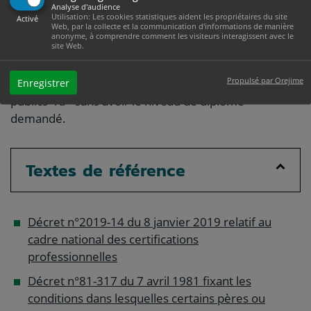
À savoir
Analyse d'audience
Utilisation: Les cookies statistiques aident les propriétaires du site
Activé
Web, par la collecte et la communication d'informations de manière
si vous avez au moins 3 enfants ou que vous êtes
anonyme, à comprendre comment les visiteurs interagissent avec le
site Web.
sportif de haut niveau, vous pouvez, sous conditions,
passer certains <a href="https://www.ville-
Propulsé par Orejime
mazamet.com/etat-civil/?xml=F434">concours
Enregistrer
publics</a> sans avoir le niveau de diplôme
demandé.
Textes de référence
Décret n°2019-14 du 8 janvier 2019 relatif au
cadre national des certifications
professionnelles
Décret n°81-317 du 7 avril 1981 fixant les
conditions dans lesquelles certains pères ou