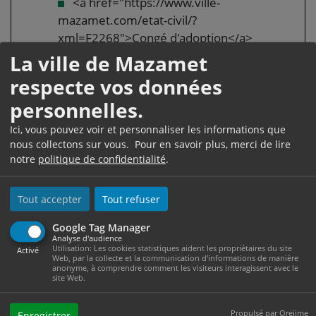
<a href="https://www.ville-
mazamet.com/etat-civil/?
xml=F2268">Congé d'adoption</a>
Congé lié au <a href="https://www.ville-
La ville de Mazamet
mazamet.com/etat-civil/?
respecte vos données
xml=F1907">compte épargne-temps (CET)
personnelles.
</a>
Congé pour <a href="https://www.ville-
Ici, vous pouvez voir et personnaliser les informations que
mazamet.com/etat-civil/?
nous collectons sur vous. Pour en savoir plus, merci de lire
notre
politique de confidentialité
.
xml=F12814">événements familiaux</a>
Arrêt de travail suite à un <a
href="https://www.ville-
Tout accepter
Tout refuser
mazamet.com/etat-civil/?
Google Tag Manager
xml=N526">accident du travail, de trajet
Analyse d'audience
ou à une maladie professionnelle</a>
Utilisation: Les cookies statistiques aident les propriétaires du site
Activé
Web, par la collecte et la communication d'informations de manière
anonyme, à comprendre comment les visiteurs interagissent avec le
site Web.
Propulsé par Orejime
Enregistrer