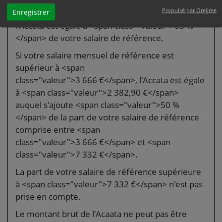
Si votre salaire mensuel de référence est
Propulsé par Orejime
Enregistrer
inférieur à <span class="valeur">3 666 €</span>,
l'Accata est égale à <span class="valeur">65 %
</span> de votre salaire de référence.
Si votre salaire mensuel de référence est
supérieur à <span
class="valeur">3 666 €</span>, l'Accata est égale
à <span class="valeur">2 382,90 €</span>
auquel s'ajoute <span class="valeur">50 %
</span> de la part de votre salaire de référence
comprise entre <span
class="valeur">3 666 €</span> et <span
class="valeur">7 332 €</span>.
La part de votre salaire de référence supérieure
à <span class="valeur">7 332 €</span> n'est pas
prise en compte.
Le montant brut de l'Acaata ne peut pas être