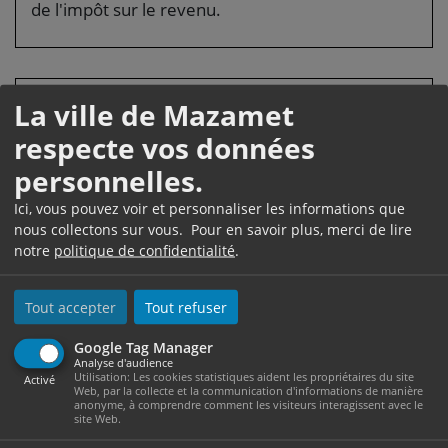
de l'impôt sur le revenu.
Comment êtes-vous
La ville de Mazamet
respecte vos données
rémunéré pendant votre
personnelles.
cessation d'activité ?
Ici, vous pouvez voir et personnaliser les informations que
Quel est le montant de
nous collectons sur vous. Pour en savoir plus, merci de lire
notre
politique de confidentialité
.
l'allocation des travailleurs
de l'amiante ?
Tout accepter
Tout refuser
Le montant brut de l'Acaata est calculé sur la base
Google Tag Manager
d’un salaire mensuel de référence égal à la
Analyse d'audience
Utilisation: Les cookies statistiques aident les propriétaires du site
Activé
moyenne mensuelle des salaires bruts de vos
Web, par la collecte et la communication d'informations de manière
anonyme, à comprendre comment les visiteurs interagissent avec le
12 derniers mois d'activité.
site Web.