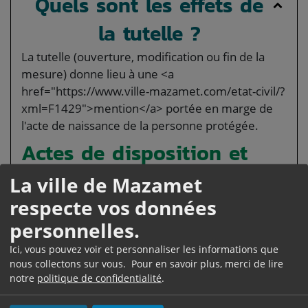
Quels sont les effets de
la tutelle ?
La tutelle (ouverture, modification ou fin de la
mesure) donne lieu à une <a
href="https://www.ville-mazamet.com/etat-civil/?
xml=F1429">mention</a> portée en marge de
l'acte de naissance de la personne protégée.
Actes de disposition et
d'administration
La ville de Mazamet
C'est le juge qui autorise les <a
respecte vos données
href="https://www.ville-mazamet.com/etat-civil/?
personnelles.
xml=R15441">actes de disposition</a>.
Ici, vous pouvez voir et personnaliser les informations que
Les <a href="https://www.ville-
nous collectons sur vous. Pour en savoir plus, merci de lire
mazamet.com/etat-civil/?xml=R38576">actes
notre
politique de confidentialité
.
d'administration</a> peuvent être effectués