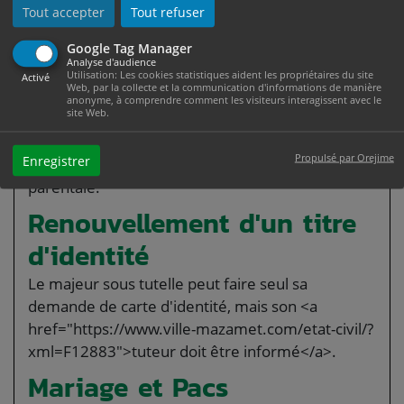
seulement par le tuteur.
Tout accepter
Tout refuser
Décisions familiales
Google Tag Manager
Analyse d'audience
La personne protégée accomplit seule certains
Utilisation: Les cookies statistiques aident les propriétaires du site
Activé
actes dits <span class="expression">strictement
Web, par la collecte et la communication d'informations de manière
anonyme, à comprendre comment les visiteurs interagissent avec le
personnels</span> (exemple : reconnaître un
site Web.
enfant).
Propulsé par Orejime
Enregistrer
La tutelle n'entraîne pas la privation de l'autorité
parentale.
Renouvellement d'un titre
d'identité
Le majeur sous tutelle peut faire seul sa
demande de carte d'identité, mais son <a
href="https://www.ville-mazamet.com/etat-civil/?
xml=F12883">tuteur doit être informé</a>.
Mariage et Pacs