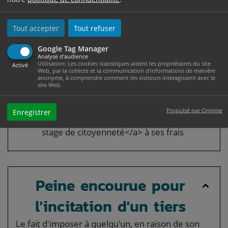
LORS D'UNE MANIFESTATION
Tout accepter
Tout refuser
Google Tag Manager
Analyse d'audience
Sanctions possibles :
Utilisation: Les cookies statistiques aident les propriétaires du site
Activé
Web, par la collecte et la communication d'informations de manière
anonyme, à comprendre comment les visiteurs interagissent avec le
Amende de <span
site Web.
class="valeur">150 €</span> maximum
Et/ou <a href="https://www.ville-
Propulsé par Orejime
Enregistrer
mazamet.com/etat-civil/?xml=F2277">un
stage de citoyenneté</a> à ses frais
Peine encourue pour
l'incitation d'un tiers
Le fait d'imposer à quelqu'un, en raison de son