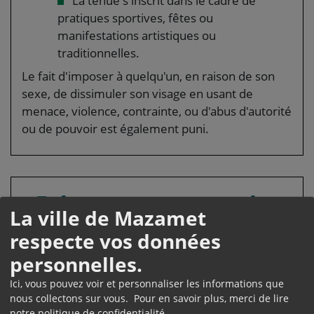
La tenue s'inscrit dans le cadre de
pratiques sportives, fêtes ou
manifestations artistiques ou
traditionnelles.
Le fait d'imposer à quelqu'un, en raison de son
sexe, de dissimuler son visage en usant de
menace, violence, contrainte, ou d'abus d'autorité
ou de pouvoir est également puni.
Peine encourue pour la
La ville de Mazamet
dissimulation de son
respecte vos données
visage
personnelles.
Ici, vous pouvez voir et personnaliser les informations que
nous collectons sur vous. Pour en savoir plus, merci de lire
CAS GÉNÉRAL
notre
politique de confidentialité
.