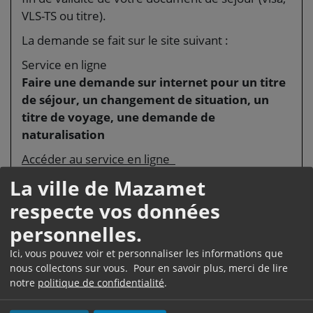
VLS-TS ou titre).
La demande se fait sur le site suivant :
Service en ligne
Faire une demande sur internet pour un titre
de séjour, un changement de situation, un
titre de voyage, une demande de
naturalisation
Accéder au service en ligne
La ville de Mazamet
Ministère chargé de l'intérieur
respecte vos données
Vous obtenez immédiatement, lors du dépôt de
votre demande de titre de séjour sur internet,
personnelles.
une <a href="https://www.ville-
Ici, vous pouvez voir et personnaliser les informations que
mazamet.com/etat-civil/?
nous collectons sur vous. Pour en savoir plus, merci de lire
xml=F36206">attestation dématérialisée</a> de
notre
politique de confidentialité
.
dépôt.