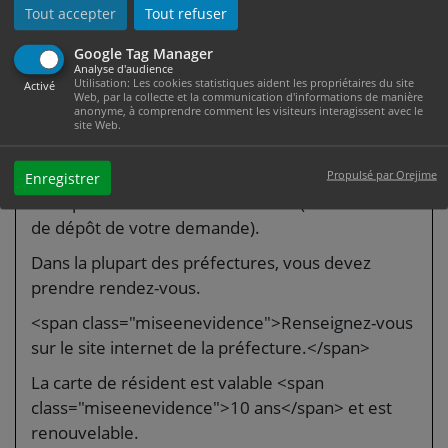
6ème étape : Remise de la
Tout accepter
Tout refuser
carte de séjour une fois
Google Tag Manager
Analyse d'audience
qu'elle est disponible
Utilisation: Les cookies statistiques aident les propriétaires du site
Activé
Web, par la collecte et la communication d'informations de manière
anonyme, à comprendre comment les visiteurs interagissent avec le
Vous êtes informé par la préfecture que votre
site Web.
titre est disponible.
La carte vous est remise par la préfecture ou la
Propulsé par Orejime
Enregistrer
sous-préfecture de votre domicile (selon le lieu
de dépôt de votre demande).
Dans la plupart des préfectures, vous devez
prendre rendez-vous.
<span class="miseenevidence">Renseignez-vous
sur le site internet de la préfecture.</span>
La carte de résident est valable <span
class="miseenevidence">10 ans</span> et est
renouvelable.