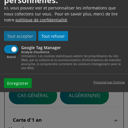
Justificatif de paiement de la taxe et/ou
Ici, vous pouvez voir et personnaliser les informations que
du droit de timbre (demandé lors de la
nous collectons sur vous. Pour en savoir plus, merci de lire
remise de la carte)
notre
politique de confidentialité
.
Tout accepter
Tout refuser
Coût
Google Tag Manager
Analyse d'audience
Utilisation: Les cookies statistiques aident les propriétaires du site
La délivrance du duplicata est payante
Activé
Web, par la collecte et la communication d'informations de manière
(règlement par <a href="https://www.ville-
anonyme, à comprendre comment les visiteurs interagissent avec le
site Web.
mazamet.com/etat-civil/?xml=F33071">timbres
fiscaux</a>) :
Propulsé par Orejime
Enregistrer
CAS GÉNÉRAL
ALGÉRIEN(NE)
Carte d'1 an