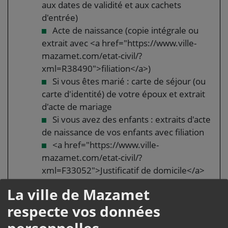
aux dates de validité et aux cachets
d'entrée)
Acte de naissance (copie intégrale ou
extrait avec <a href="https://www.ville-
mazamet.com/etat-civil/?
xml=R38490">filiation</a>)
Si vous êtes marié : carte de séjour (ou
carte d'identité) de votre époux et extrait
d'acte de mariage
Si vous avez des enfants : extraits d'acte
de naissance de vos enfants avec filiation
<a href="https://www.ville-
mazamet.com/etat-civil/?
xml=F33052">Justificatif de domicile</a>
datant de moins de 6 mois
La ville de Mazamet
3 <a href="https://www.ville-
respecte vos données
mazamet.com/etat-civil/?
xml=F10619">photos</a>
personnelles.