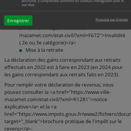
anonyme, à comprendre comment les visiteurs interagissent avec le
(marié ou pacsé) êtes dans l'une des situations
site Web.
suivantes :
Propulsé par Orejime
Licenciement
Enregistrer
<a href="https://www.ville-
mazamet.com/etat-civil/?xml=F672">Invalidité
( 2e ou 3e catégorie)</a>
Mise à la retraite
La déclaration des gains correspondant aux retraits
effectués en 2022 est à faire en 2023 (en 2024 pour
les gains correspondant aux retraits faits en 2023).
Pour remplir votre déclaration de revenus, vous
pouvez consulter la <a href="https://www.ville-
mazamet.com/etat-civil/?xml=R1281">notice
explicative</a> et la <a
href="https://www.impots.gouv.fr/www2/fichiers/docu
target="_blank">brochure pratique de l'impôt sur le
revenu</a>.