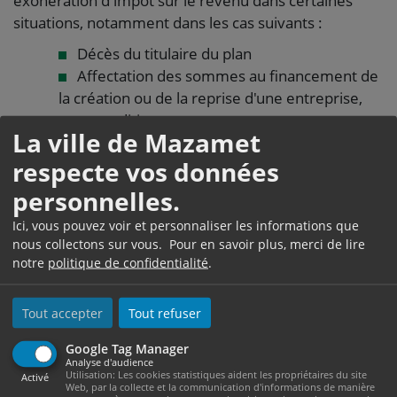
exonération d'impôt sur le revenu dans certaines
situations, notamment dans les cas suivants :
Décès du titulaire du plan
Affectation des sommes au financement de
la création ou de la reprise d'une entreprise,
sous conditions
La ville de Mazamet
À savoir
respecte vos données
les gains du PEA sont soumis aux <span
personnelles.
class="valeur">17,20 %</span> de <a
href="https://www.ville-mazamet.com/etat-civil/?
Ici, vous pouvez voir et personnaliser les informations que
nous collectons sur vous. Pour en savoir plus, merci de lire
xml=F2329">prélèvements sociaux (CSG, CRDS)</a>.
notre
politique de confidentialité
.
Si vous effectuez un retrait sur votre PEA avant 5 ans,
le PEA est clos.
Tout accepter
Tout refuser
Toutefois, la clôture du plan n'a pas lieu sous certaines
Google Tag Manager
conditions.
Analyse d'audience
Utilisation: Les cookies statistiques aident les propriétaires du site
Activé
C'est notamment le cas, si vous ou votre conjoint
Web, par la collecte et la communication d'informations de manière