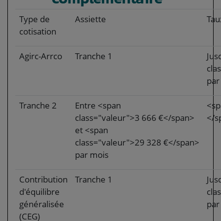
Type de
Assiette
Tau
cotisation
Agirc-Arrco
Tranche 1
Jus
cla
par
Tranche 2
Entre <span
<sp
class="valeur">3 666 €</span>
</s
et <span
class="valeur">29 328 €</span>
par mois
Contribution
Tranche 1
Jus
d'équilibre
cla
généralisée
par
(CEG)