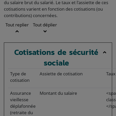
du salaire brut du salarié. Le taux et l'assiette de ces
cotisations varient en fonction des cotisations (ou
contributions) concernées.
Tout replier
Tout déplier
Cotisations de sécurité
sociale
Type de
Assiette de cotisation
Taux
cotisation
Assurance
Montant du salaire
<spa
vieillesse
clas
déplafonnée
</sp
(retraite du