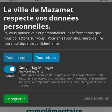
l'emploi
class="valeur">14 664 €</span>
</spa
La ville de Mazamet
des
par mois
respecte vos données
cadres
personnelles.
(Apec)
Ici, vous pouvez voir et personnaliser les informations que
Taux et assiette des cotisations de chômage
nous collectons sur vous. Pour en savoir plus, merci de lire
notre
politique de confidentialité
.
À savoir
la cotisation salariale d'assurance chômage a été
Tout accepter
Tout refuser
supprimée totalement depuis le <span
Google Tag Manager
class="miseenevidence">1<Exposant>er</Exposant>
Analyse d'audience
octobre 2018</span>.
Utilisation: Les cookies statistiques aident les propriétaires du site
Activé
Web, par la collecte et la communication d'informations de manière
anonyme, à comprendre comment les visiteurs interagissent avec le
site Web.
Cotisations de retraite
Propulsé par Orejime
Enregistrer
complémentaire