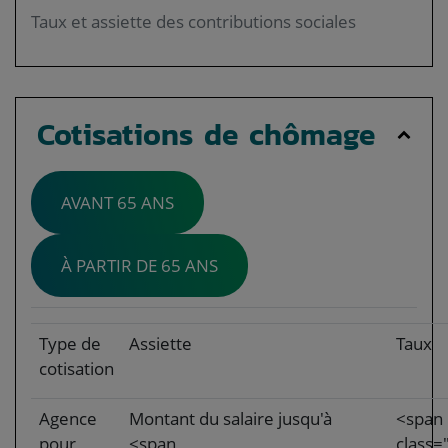
Taux et assiette des contributions sociales
Cotisations de chômage
AVANT 65 ANS
À PARTIR DE 65 ANS
Type de
Assiette
Taux
cotisation
Agence
Montant du salaire jusqu'à
<span
pour
<span
class=