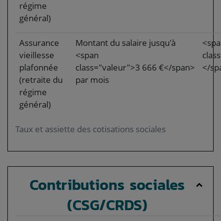
régime
général)
Assurance
Montant du salaire jusqu'à
<spa
vieillesse
<span
clas
plafonnée
class="valeur">3 666 €</span>
</sp
(retraite du
par mois
régime
général)
Taux et assiette des cotisations sociales
Contributions sociales
(CSG/CRDS)