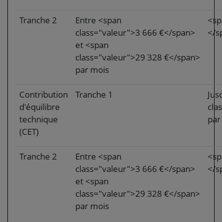
Tranche 2
Entre <span
<sp
class="valeur">3 666 €</span>
</s
et <span
class="valeur">29 328 €</span>
par mois
Contribution
Tranche 1
Jus
d'équilibre
cla
technique
par
(CET)
Tranche 2
Entre <span
<sp
class="valeur">3 666 €</span>
</s
et <span
class="valeur">29 328 €</span>
par mois