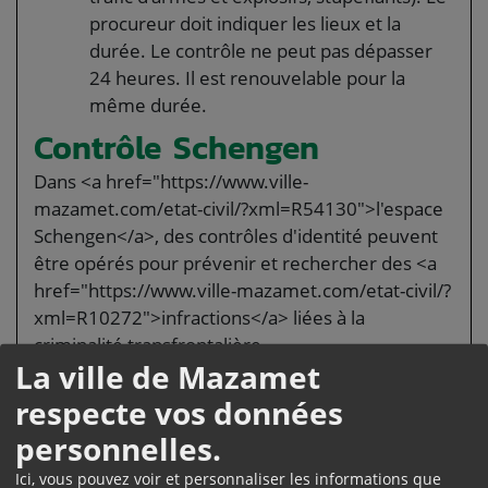
procureur doit indiquer les lieux et la
durée. Le contrôle ne peut pas dépasser
24 heures. Il est renouvelable pour la
même durée.
Contrôle Schengen
Dans <a href="https://www.ville-
mazamet.com/etat-civil/?xml=R54130">l'espace
Schengen</a>, des contrôles d'identité peuvent
être opérés pour prévenir et rechercher des <a
href="https://www.ville-mazamet.com/etat-civil/?
xml=R10272">infractions</a> liées à la
criminalité transfrontalière.
La ville de Mazamet
Le contrôle peut avoir lieu dans les zones
respecte vos données
suivantes :
personnelles.
Zone située à moins de 20 km d'une
frontière
Ici, vous pouvez voir et personnaliser les informations que