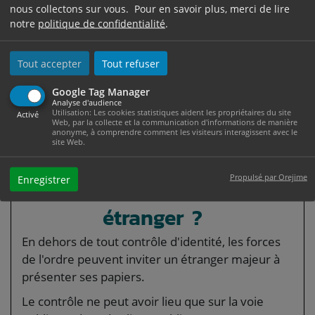
Zone plus large, sur une autoroute ou
nous collectons sur vous. Pour en savoir plus, merci de lire
notre
politique de confidentialité
.
dans un train
Port, aéroport, gare et zone à proximité
Tout accepter
Tout refuser
Le contrôle peut durer au maximum 12 heures
de suite dans un même lieu.
Google Tag Manager
Analyse d'audience
Utilisation: Les cookies statistiques aident les propriétaires du site
Activé
Web, par la collecte et la communication d'informations de manière
anonyme, à comprendre comment les visiteurs interagissent avec le
site Web.
De quel autre contrôle
Propulsé par Orejime
Enregistrer
peut faire l'objet un
étranger ?
En dehors de tout contrôle d'identité, les forces
de l'ordre peuvent inviter un étranger majeur à
présenter ses papiers.
Le contrôle ne peut avoir lieu que sur la voie