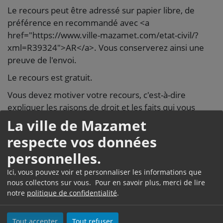
Le recours peut être adressé sur papier libre, de
préférence en recommandé avec <a
href="https://www.ville-mazamet.com/etat-civil/?
xml=R39324">AR</a>. Vous conserverez ainsi une
preuve de l'envoi.
Le recours est gratuit.
Vous devez motiver votre recours, c'est-à-dire
expliquer les raisons de droit et les faits qui vous
conduisent à faire ce recours.
La ville de Mazamet
Où s’adresser ?
respecte vos données
personnelles.
Ici, vous pouvez voir et personnaliser les informations que
Préfecture
nous collectons sur vous. Pour en savoir plus, merci de lire
notre
politique de confidentialité
.
Tout accepter
Tout refuser