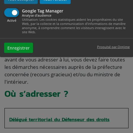
Direction de l'immigration - Ministère en
Google Tag Manager
charge de l'intérieur
Analyse d'audience
Utilisation: Les cookies statistiques aident les propriétaires du site
Activé
Web, par la collecte et la communication d'informations de manière
anonyme, à comprendre comment les visiteurs interagissent avec le
site Web.
Vous pouvez également saisir le <a
href="https://www.ville-mazamet.com/etat-civil/?
Propulsé par Orejime
Enregistrer
xml=F13158">Défenseur des droits</a>. Attention :
avant de vous adresser à lui, vous devez faire toutes
les démarches nécessaires auprès de la préfecture
concernée (recours gracieux) et/ou du ministre de
l'intérieur.
Où s’adresser ?
Délégué territorial du Défenseur des droits