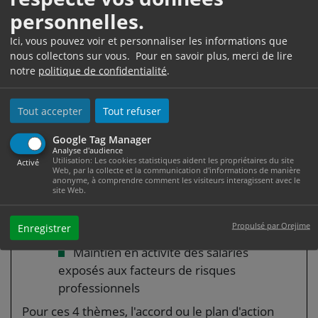
facteurs de risques au-delà des seuils
personnelles.
prévus
Ici, vous pouvez voir et personnaliser les informations que
Adaptation et aménagement du poste
nous collectons sur vous. Pour en savoir plus, merci de lire
de travail
notre
politique de confidentialité
.
Réduction des expositions aux facteurs
de risques professionnels
Tout accepter
Tout refuser
L'accord ou le plan doit également traiter au
moins 2 des 4 thèmes suivants :
Google Tag Manager
Analyse d'audience
Utilisation: Les cookies statistiques aident les propriétaires du site
Amélioration des conditions de travail,
Activé
Web, par la collecte et la communication d'informations de manière
notamment sur le plan organisationnel
anonyme, à comprendre comment les visiteurs interagissent avec le
site Web.
Développement des compétences et
des qualifications
Propulsé par Orejime
Enregistrer
Aménagement des fins de carrière
Maintien en activité des salariés
exposés aux facteurs de risques
professionnels
Pour ces 4 thèmes, l'accord ou le plan d'action