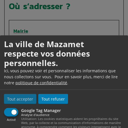
Où s’adresser ?
Mairie
La ville de Mazamet
respecte vos données
Office HLM
Où s’adresser ?
personnelles.
Ici, vous pouvez voir et personnaliser les informations que
nous collectons sur vous. Pour en savoir plus, merci de lire
notre
politique de confidentialité
.
Organisme pouvant proposer un logement
social
Tout accepter
Tout refuser
Google Tag Manager
Analyse d'audience
Utilisation: Les cookies statistiques aident les propriétaires du site
Activé
Web, par la collecte et la communication d'informations de manière
anonyme, à comprendre comment les visiteurs interagissent avec le