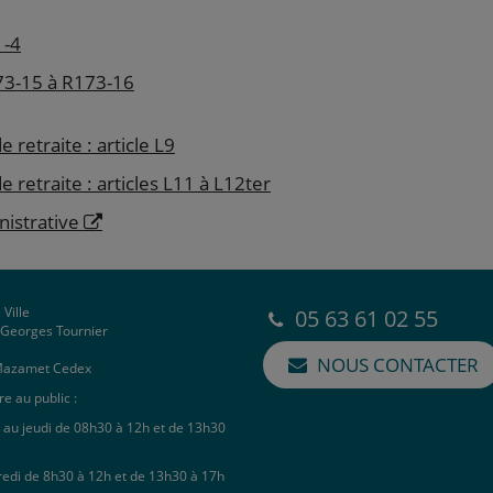
1-4
173-15 à R173-16
 retraite : article L9
e retraite : articles L11 à L12ter
nistrative
 Ville
05 63 61 02 55
e Georges Tournier
NOUS CONTACTER
Mazamet Cedex
e au public :
 au jeudi de 08h30 à 12h et de 13h30
redi de 8h30 à 12h et de 13h30 à 17h