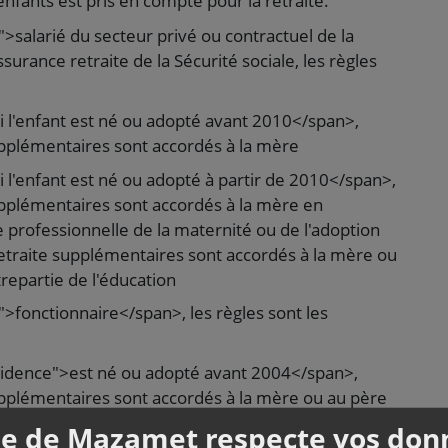
nfants est pris en compte pour la retraite.
salarié du secteur privé ou contractuel de la
surance retraite de la Sécurité sociale, les règles
l'enfant est né ou adopté avant 2010</span>,
upplémentaires sont accordés à la mère
l'enfant est né ou adopté à partir de 2010</span>,
upplémentaires sont accordés à la mère en
ie professionnelle de la maternité ou de l'adoption
retraite supplémentaires sont accordés à la mère ou
repartie de l'éducation
>fonctionnaire</span>, les règles sont les
vidence">est né ou adopté avant 2004</span>,
upplémentaires sont accordés à la mère ou au père
n class="miseenevidence">interrompu ou réduit son
lle de Mazamet respecte vos don
 :