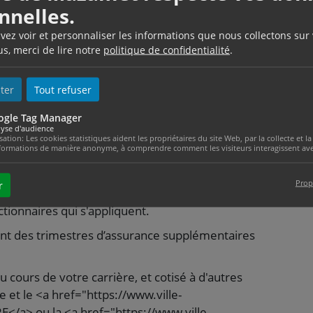
nnelles.
 supplémentaires sont accordés à la mère qui a
tudes, avant d'être recrutée dans la fonction
uvez voir et personnaliser les informations que nous collectons sur
us, merci de lire notre
politique de confidentialité
.
ent soit intervenu dans les 2 ans suivant
pour se présenter au concours
ter
Tout refuser
’enfant est né à partir de 2004</span>, 2
plémentaires sont accordés à la mère à condition de
ogle Tag Manager
yse d'audience
isation: Les cookies statistiques aident les propriétaires du site Web, par la collecte et
formations de manière anonyme, à comprendre comment les visiteurs interagissent avec
secteur privé, ou contractuel de la fonction
de durée d'assurance est accordée par 1 seul régime
Prop
r
tionnaires qui s'appliquent.
ent des trimestres d’assurance supplémentaires
u cours de votre carrière, et cotisé à d'autres
e et le <a href="https://www.ville-
/a> ou la <a href="https://www.ville-