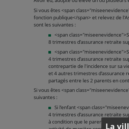
Avoir eu, adopté ou élevé un ou plusieurs e
Si vous êtes <span class="miseenevidence">
fonction publique</span> et relevez de l'As
sont les suivantes :
<span class="miseenevidence">Si 
8 trimestres d’assurance retraite s
<span class="miseenevidence">Si 
4 trimestres d’assurance retraite s
contrepartie de l'incidence sur sa v
et 4 autres trimestres d’assurance 
partagés entre les 2 parents en cont
Si vous êtes <span class="miseenevidence"
suivantes :
Si l’enfant <span class="miseene
4 trimestres d’assurance retraite s
à condition que le parent ait <spa
La vi
activité de manière continue</span>