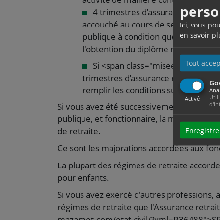
perso
4 trimestres d’assurance retraite
accouché au cours de ses années d'é
Ici, vous po
en savoir pl
publique à condition que le recrutem
l'obtention du diplôme nécessaire 
Tout accep
Si <span class="miseenevidence">l
trimestres d’assurance retraite sup
Go
remplir les conditions suivantes :
Anal
Util
Activé
d'in
Si vous avez été successivement salarié du 
publique, et fonctionnaire, la majoration 
de retraite.
Enregistre
Ce sont les majorations accordées aux fonc
La plupart des régimes de retraite accord
pour enfants.
Si vous avez exercé d'autres professions, a
régimes de retraite que l'Assurance retrait
mazamet.com/etat-civil/?xml=R36488">SRE<