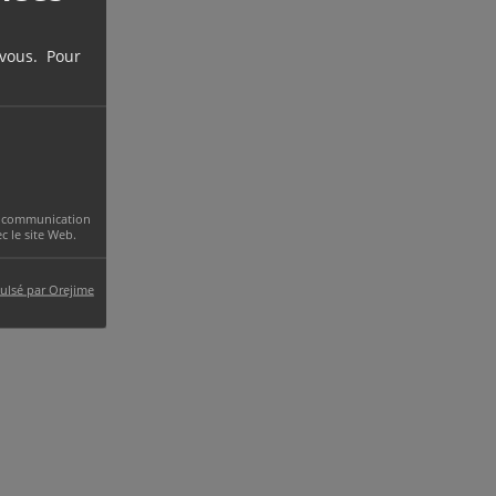
 vous. Pour
 la communication
 le site Web.
ulsé par Orejime