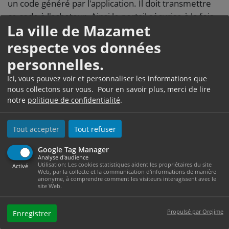
un code généré par l'application. Il doit transmettre
ce code à l'acheteur. Ainsi le portail sécurise à la fois
La ville de Mazamet
le consentement du vendeur et celui de l'acheteur.
respecte vos données
Une fois que le vendeur a déclaré la vente et qu'il a
transmis le code de la transaction, l'acheteur doit
personnelles.
déclarer l'achat en ligne.
Ici, vous pouvez voir et personnaliser les informations que
nous collectons sur vous. Pour en savoir plus, merci de lire
L'acheteur doit joindre à sa déclaration l'original et
notre
politique de confidentialité
.
une copie de la facture ou de l'acte de vente signés
par toutes les parties (y compris les copropriétaires
lorsqu'il y en a).
Tout accepter
Tout refuser
Modèle de document
Google Tag Manager
Analyse d'audience
Modèle d'acte de vente d'un navire de plaisance
Utilisation: Les cookies statistiques aident les propriétaires du site
Activé
Web, par la collecte et la communication d'informations de manière
Accéder au modèle de document
anonyme, à comprendre comment les visiteurs interagissent avec le
site Web.
Ministère chargé de la mer et de la pêche
Propulsé par Orejime
À noter
Enregistrer