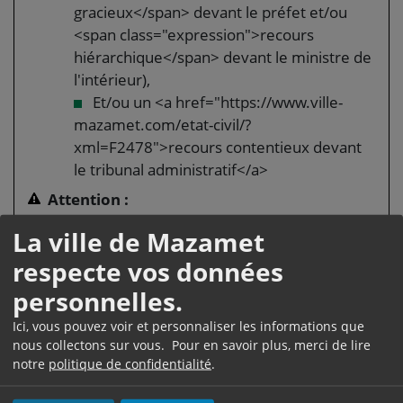
gracieux</span> devant le préfet et/ou
<span class="expression">recours
hiérarchique</span> devant le ministre de
l'intérieur),
Et/ou un <a href="https://www.ville-
mazamet.com/etat-civil/?
xml=F2478">recours contentieux devant
le tribunal administratif</a>
Attention :
si votre récépissé arrive à expiration et que vous
La ville de Mazamet
n'avez pas de réponse de la préfecture, il est
respecte vos données
possible que le délai de traitement soit rallongé.
personnelles.
Dans ce cas, vous pouvez obtenir le
renouvellement de votre récépissé. Renseignez-
Ici, vous pouvez voir et personnaliser les informations que
vous sur le site internet de votre préfecture.
nous collectons sur vous. Pour en savoir plus, merci de lire
notre
politique de confidentialité
.
Remise de la carte