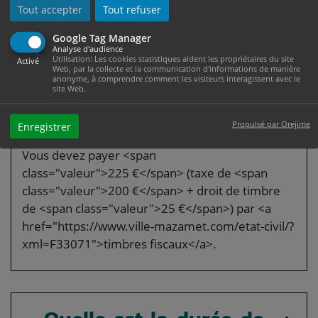
La carte vous est remise par la préfecture ou la
Tout accepter
Tout refuser
sous-préfecture de votre domicile (à votre
arrivée en France sur présentation de votre visa
Google Tag Manager
Analyse d'audience
si vous avez fait votre demande à l'étranger).
Utilisation: Les cookies statistiques aident les propriétaires du site
Activé
Web, par la collecte et la communication d'informations de manière
anonyme, à comprendre comment les visiteurs interagissent avec le
site Web.
Quel est le coût ?
Propulsé par Orejime
Enregistrer
Vous devez payer <span
class="valeur">225 €</span> (taxe de <span
class="valeur">200 €</span> + droit de timbre
de <span class="valeur">25 €</span>) par <a
href="https://www.ville-mazamet.com/etat-civil/?
xml=F33071">timbres fiscaux</a>.