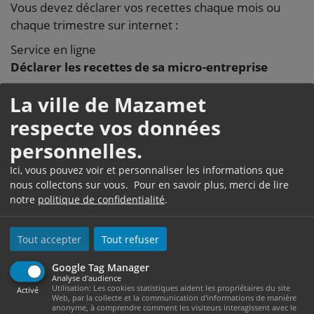
Vous devez déclarer vos recettes chaque mois ou
chaque trimestre sur internet :
Service en ligne
Déclarer les recettes de sa micro-entreprise
Service permettant aux auto-entrepreneurs de
La ville de Mazamet
déclarer leurs recettes mensuellement ou
respecte vos données
trimestriellement.
personnelles.
Permet de créer son auto-entreprise et de payer ses
cotisations sociales.
Ici, vous pouvez voir et personnaliser les informations que
nous collectons sur vous. Pour en savoir plus, merci de lire
Accéder au service en ligne
notre
politique de confidentialité
.
Urssaf
Tout accepter
Tout refuser
Recettes supérieures à 172 600 €
Google Tag Manager
Analyse d'audience
Utilisation: Les cookies statistiques aident les propriétaires du site
Activé
Cas général
Web, par la collecte et la communication d'informations de manière
anonyme, à comprendre comment les visiteurs interagissent avec le