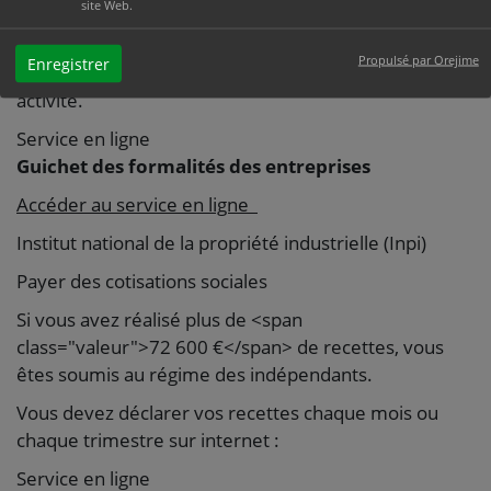
Déclarer votre activité
site Web.
Vous devez vous enregistrer sur le guichet unique
Propulsé par Orejime
Enregistrer
des formalités des entreprises pour déclarer votre
activité.
Service en ligne
Guichet des formalités des entreprises
Accéder au service en ligne
Institut national de la propriété industrielle (Inpi)
Payer des cotisations sociales
Si vous avez réalisé plus de <span
class="valeur">72 600 €</span> de recettes, vous
êtes soumis au régime des indépendants.
Vous devez déclarer vos recettes chaque mois ou
chaque trimestre sur internet :
Service en ligne