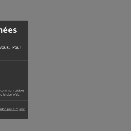
nées
 vous. Pour
 la communication
 le site Web.
ulsé par Orejime