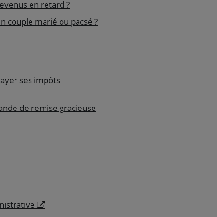
revenus en retard ?
 un couple marié ou pacsé ?
payer ses impôts
mande de remise gracieuse
nistrative