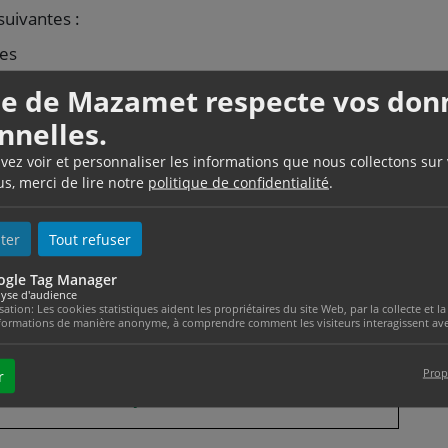
suivantes :
es
 non réglées si vous avez opté pour le
lle de Mazamet respecte vos don
nnelles.
uvez voir et personnaliser les informations que nous collectons sur
ous pouvez <a href="https://www.ville-
us, merci de lire notre
politique de confidentialité
.
der à l'administration fiscale un délai
aussi vous accorder une <a href="https://www.ville-
ter
Tout refuser
e gracieuse</a>, totale ou partielle, de l'impôt
ogle Tag Manager
yse d'audience
isation: Les cookies statistiques aident les propriétaires du site Web, par la collecte et
formations de manière anonyme, à comprendre comment les visiteurs interagissent avec
Prop
r
, service des impôts...)