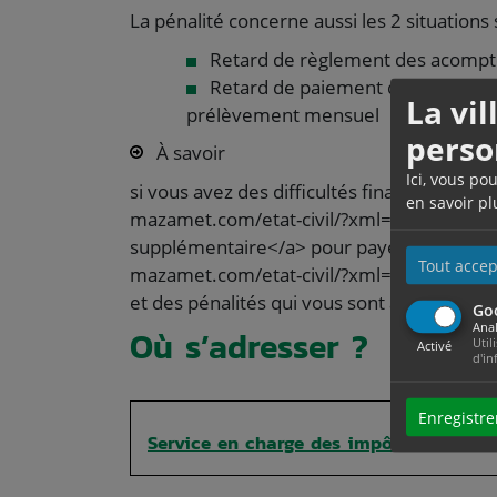
La pénalité concerne aussi les 2 situations 
Retard de règlement des acompt
Retard de paiement des échéances
La vi
prélèvement mensuel
perso
À savoir
Ici, vous po
si vous avez des difficultés financières, v
en savoir pl
mazamet.com/etat-civil/?xml=F3124">deman
supplémentaire</a> pour payer. Elle peut 
Tout accep
mazamet.com/etat-civil/?xml=R38237">remis
et des pénalités qui vous sont appliquées.
Go
Anal
Où s’adresser ?
Util
Activé
d'in
Enregistre
Service en charge des impôts (trésorerie