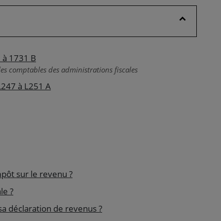
0 à 1731 B
es comptables des administrations fiscales
 L247 à L251 A
pôt sur le revenu ?
le ?
sa déclaration de revenus ?